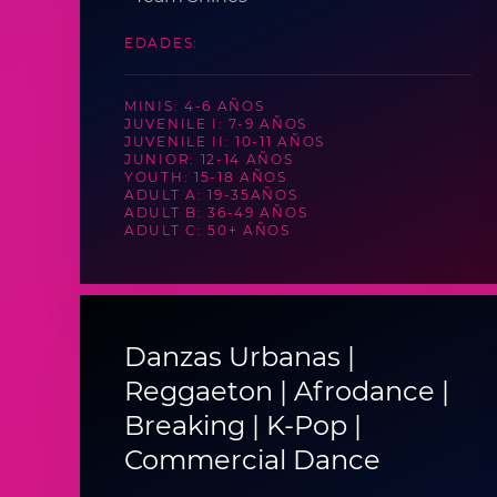
EDADES:
MINIS: 4-6 AÑOS
JUVENILE I: 7-9 AÑOS
JUVENILE II: 10-11 AÑOS
JUNIOR: 12-14 AÑOS
YOUTH: 15-18 AÑOS
ADULT A: 19-35AÑOS
ADULT B: 36-49 AÑOS
ADULT C: 50+ AÑOS
Danzas Urbanas |
Reggaeton | Afrodance |
Breaking | K-Pop |
Commercial Dance