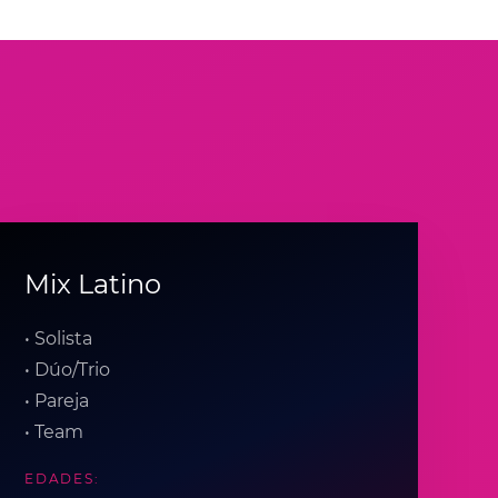
Mix Latino
• Solista
• Dúo/Trio
• Pareja
• Team
EDADES: