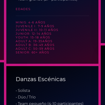
EDADES:
MINIS: 4-6 AÑOS
JUVENILE I: 7-9 AÑOS
JUVENILE II: 10-11 AÑOS
JUNIOR: 12-14 AÑOS
YOUTH: 15-18 AÑOS
ADULT A: 19-35AÑOS
ADULT B: 36-49 AÑOS
ADULT C: 50-59 AÑOS
SENIOR: 60+ AÑOS
Danzas Escénicas
• Solista
• Dúo / Trio
• Team pequeño (4-10 participantes)