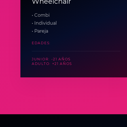
Wheelchair
• Combi
• Individual
• Pareja
EDADES:
JUNIOR: -21 AÑOS
ADULTO: +21 AÑOS